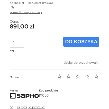
od 15,00 zł
- Paczkomat
(Polska)
sprawdź formy dostawy
Cena nie zawiera ewentualnych kosztów płatności
Cena:
891,00 zł
DO KOSZYKA
szt.
dodaj do przechowalni
Ocena:
Marka:
Kod produktu:
K1053
zapytaj o produkt