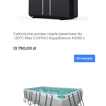
Całoroczna pompa ciepła basenowa do
-20°C Max COP14.0 AquaSilence AS130 z
WIFI
13 790,00 zł
Do koszyka