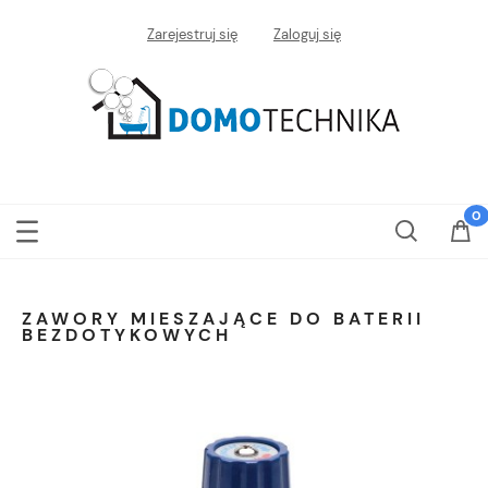
Zarejestruj się
Zaloguj się
ZAWORY MIESZAJĄCE DO BATERII
BEZDOTYKOWYCH