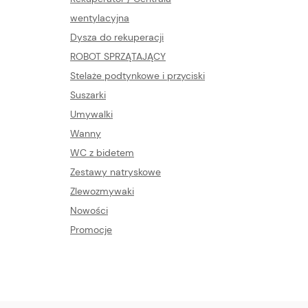
wentylacyjna
Dysza do rekuperacji
ROBOT SPRZĄTAJĄCY
Stelaże podtynkowe i przyciski
Suszarki
Umywalki
Wanny
WC z bidetem
Zestawy natryskowe
Zlewozmywaki
Nowości
Promocje