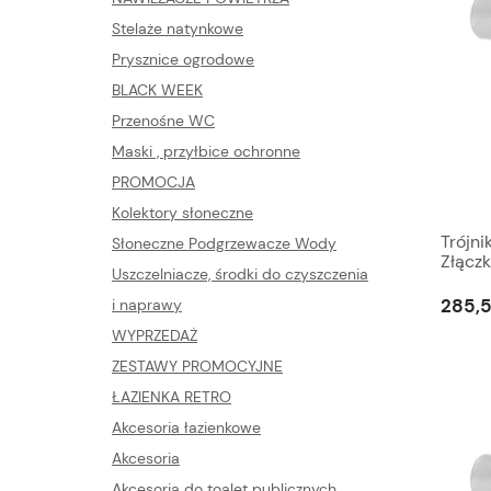
Stelaże natynkowe
Prysznice ogrodowe
BLACK WEEK
Przenośne WC
Maski , przyłbice ochronne
PROMOCJA
Kolektory słoneczne
Trójni
Słoneczne Podgrzewacze Wody
Złącz
Uszczelniacze, środki do czyszczenia
Mosią
285,5
i naprawy
WYPRZEDAŻ
ZESTAWY PROMOCYJNE
ŁAZIENKA RETRO
Akcesoria łazienkowe
Akcesoria
Akcesoria do toalet publicznych