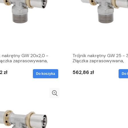
ik nakrętny GW 20x2,0 -
Trójnik nakrętny GW 25 - 3
Złączka zaprasowywana,
Złączka zaprasowywana,
dz cynowany, PEX, Duro
Mosiądz cynowany, PEX, D
2 zł
562,86 zł
Do koszyka
Do 