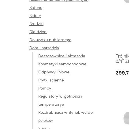
Baterie
Bidety
Brodziki
Dla dzieci
Do użytku publicznego
Dom i narzędzia
Trójn
Deszczownice i akcesoria
3/4'' 
Kosmetyki samochodowe
Mosią
Odpływy liniowe
399,7
Płytki ścienne
Pompy
Regulatory wilgotności i
temperaturya
Rozdrabniacz -młynek wc do
ścieków
Sauny