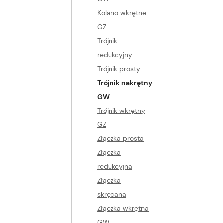
Kolano wkrętne
GZ
Trójnik
redukcyjny
Trójnik prosty
Trójnik nakrętny
GW
Trójnik wkrętny
GZ
Złączka prosta
Złączka
redukcyjna
Złączka
skręcana
Złączka wkrętna
GW