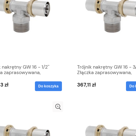
k nakrętny GW 16 - 1/2''
Trójnik nakrętny GW 16 - 3/
ka zaprasowywana,
Złączka zaprasowywana,
dz cynowany, PEX, Duro
Mosiądz cynowany, PEX, D
3 zł
367,11 zł
Do koszyka
Do 