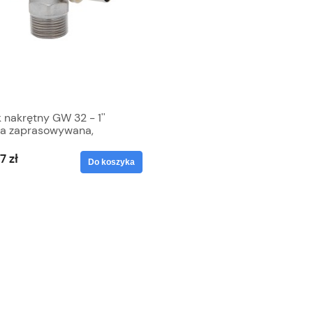
k nakrętny GW 32 - 1''
ka zaprasowywana,
dz cynowany, PEX, Duro
7 zł
Do koszyka