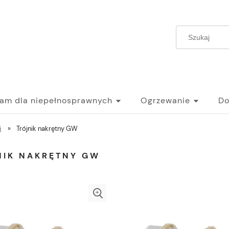
ram dla niepełnosprawnych
Ogrzewanie
Do
i
»
Trójnik nakrętny GW
NIK NAKRĘTNY GW