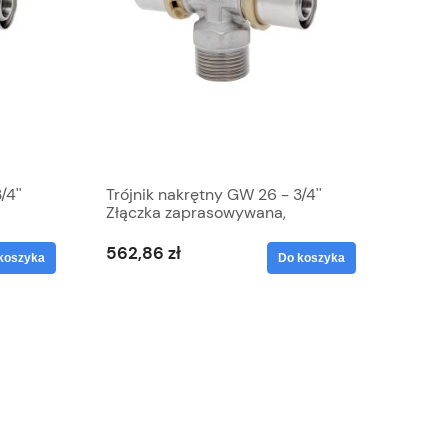
/4''
Trójnik nakrętny GW 26 - 3/4''
Złączka zaprasowywana,
uro
Mosiądz cynowany, PEX, Duro
562,86 zł
koszyka
Do koszyka