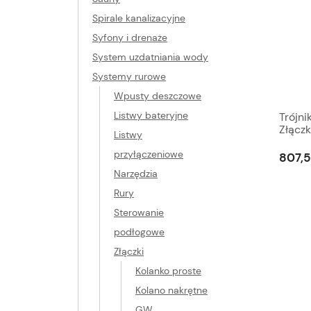
Spirale kanalizacyjne
Syfony i drenaże
System uzdatniania wody
Systemy rurowe
Wpusty deszczowe
Listwy bateryjne
Trójni
Złącz
Listwy
Mosią
przyłączeniowe
807,5
Narzędzia
Rury
Sterowanie
podłogowe
Złączki
Kolanko proste
Kolano nakrętne
GW