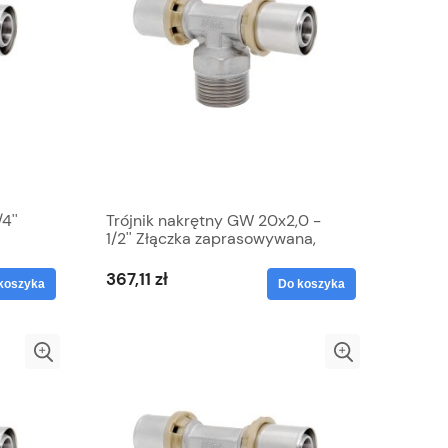
4''
Trójnik nakrętny GW 20x2,0 -
1/2'' Złączka zaprasowywana,
uro
Mosiądz cynowany, PEX, Duro
367,11 zł
koszyka
Do koszyka