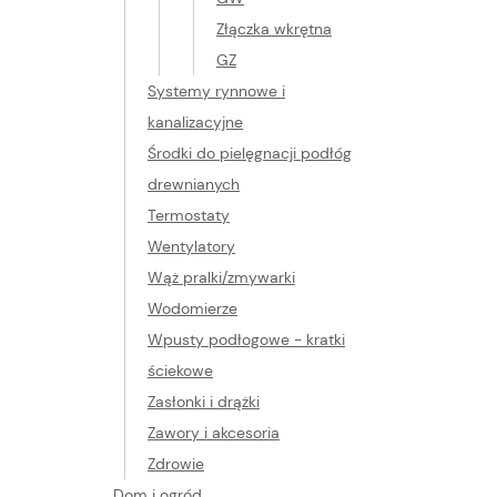
Złączka wkrętna
GZ
Systemy rynnowe i
kanalizacyjne
Środki do pielęgnacji podłóg
drewnianych
Termostaty
Wentylatory
Wąż pralki/zmywarki
Wodomierze
Wpusty podłogowe - kratki
ściekowe
Zasłonki i drążki
Zawory i akcesoria
Zdrowie
Dom i ogród