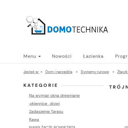
Menu
Nowości
Łazienka
Prog
PROGRAM B2B - HURT
Blog
Jesteś w:
»
Dom i narzędzia
»
Systemy rurowe
»
Złączk
KATEGORIE
TRÓJ
Na wymiar okna drewniane
,okiennice , drzwi
Zadaszenie Tarasu
Kawa
NAWILŻACZE POWIETRZA