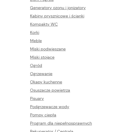
Generatory ozonu i jonizatory
Kabiny prysznicowe i ścianki
Kompakty WC
Korki
Meble
Miski podwieszane
Miski stojące
Ogród
Ogrzewanie
Okapy kuchenne
Osuszacze powietrza
Pisuary
Podgrzewacze wody
Pompy ciepła
Program dla niepełnosprawnych
Rekuperator / Centrala