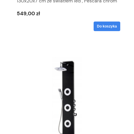
130x20x7 cm ze światłem led , Pescara chrom
szczotkowany
549,00 zł
Do koszyka