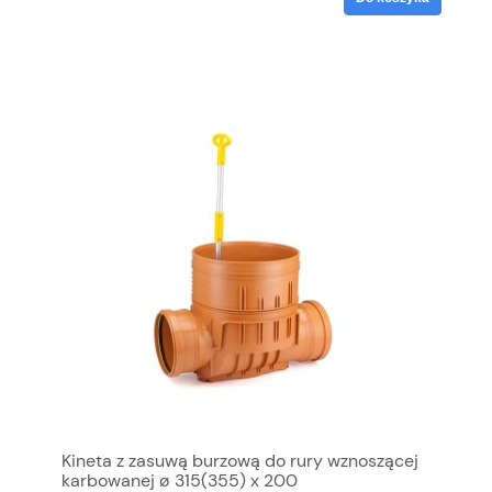
Kineta z zasuwą burzową do rury wznoszącej
karbowanej ø 315(355) x 200