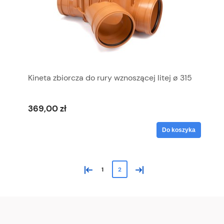
Kineta zbiorcza do rury wznoszącej litej ø 315
369,00 zł
Do koszyka
«
»
1
2