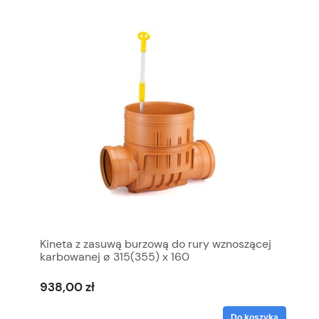
Kineta z zasuwą burzową do rury wznoszącej
karbowanej ø 315(355) x 160
938,00 zł
Do koszyka