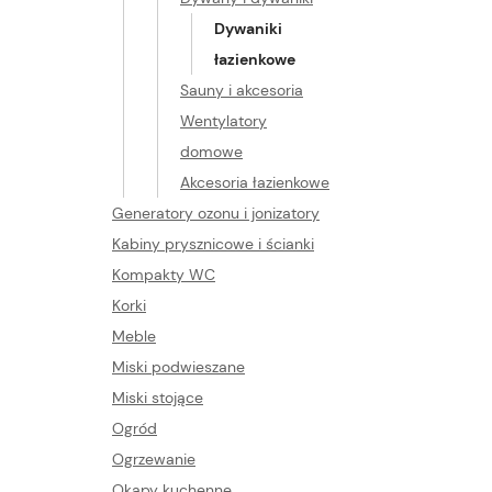
Dywaniki
łazienkowe
Sauny i akcesoria
Wentylatory
domowe
Akcesoria łazienkowe
Generatory ozonu i jonizatory
Kabiny prysznicowe i ścianki
Kompakty WC
Korki
Meble
Miski podwieszane
Miski stojące
Ogród
Ogrzewanie
Okapy kuchenne