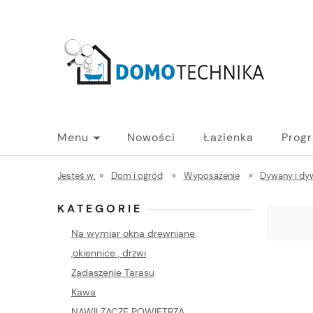
Menu
Nowości
Łazienka
Prog
PROGRAM B2B - HURT
Blog
Jesteś w:
»
Dom i ogród
»
Wyposażenie
»
Dywany i dy
KATEGORIE
Na wymiar okna drewniane
,okiennice , drzwi
Zadaszenie Tarasu
Kawa
NAWILŻACZE POWIETRZA