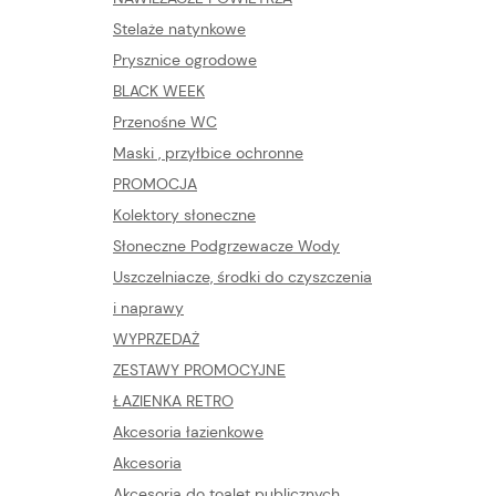
Stelaże natynkowe
Prysznice ogrodowe
BLACK WEEK
Przenośne WC
Maski , przyłbice ochronne
PROMOCJA
Kolektory słoneczne
Słoneczne Podgrzewacze Wody
Uszczelniacze, środki do czyszczenia
i naprawy
WYPRZEDAŻ
ZESTAWY PROMOCYJNE
ŁAZIENKA RETRO
Akcesoria łazienkowe
Akcesoria
Akcesoria do toalet publicznych