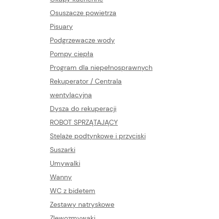
Osuszacze powietrza
Pisuary
Podgrzewacze wody
Pompy ciepła
Program dla niepełnosprawnych
Rekuperator / Centrala
wentylacyjna
Dysza do rekuperacji
ROBOT SPRZĄTAJĄCY
Stelaże podtynkowe i przyciski
Suszarki
Umywalki
Wanny
WC z bidetem
Zestawy natryskowe
Zlewozmywaki