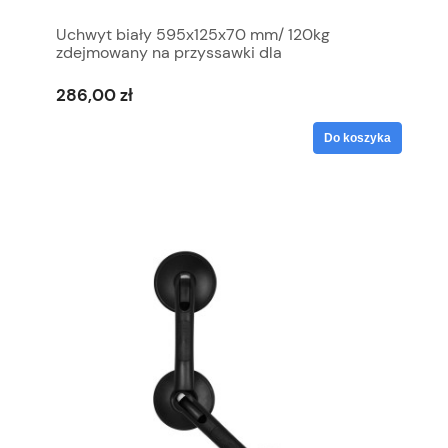
Uchwyt biały 595x125x70 mm/ 120kg
zdejmowany na przyssawki dla
niepełnosprawnych z regulowanym kątem ,
Made in EU
286,00 zł
Do koszyka