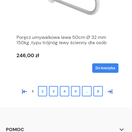
Poręcz umywalkowa lewa 50cm Ø 32 mm
150kg ,typu trójnóg lewy ścienny dla osób
niepełnosprawnych biały
246,00 zł
Do koszyka
«
»
1
2
3
4
5
...
8
POMOC