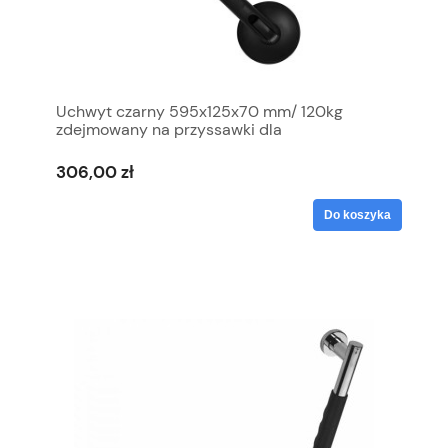
Uchwyt czarny 595x125x70 mm/ 120kg
zdejmowany na przyssawki dla
niepełnosprawnych z regulowanym kątem ,
Made in EU
306,00 zł
Do koszyka