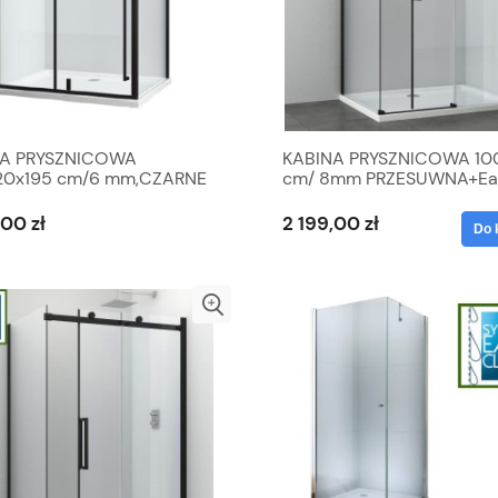
NA PRYSZNICOWA
KABINA PRYSZNICOWA 10
20x195 cm/6 mm,CZARNE
cm/ 8mm PRZESUWNA+Ea
LE MAT
Clean , CZARNE PROFILE
,00 zł
2 199,00 zł
Do 