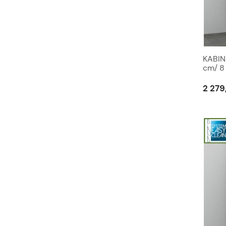
KABIN
cm/ 
Clean
2 279