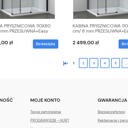
A PRYSZNICOWA 110X80
KABINA PRYSZNICOWA 11
8 mm PRZESUWNA+Easy
cm/ 8 mm PRZESUWNA+E
 , CZARNE PROFILE
Clean , CZARNE PROFILE
,00 zł
2 499,00 zł
Do koszyka
Do 
«
1
2
3
4
5
...
TNOŚĆ
MOJE KONTO
GWARANCJA 
Twoje zamówienia
Bezpieczeństwo
PROGRAM B2B - HURT
Reklamacje i zwro