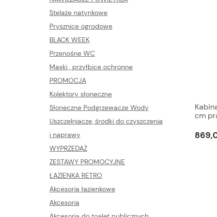
Stelaże natynkowe
Prysznice ogrodowe
BLACK WEEK
Przenośne WC
Maski , przyłbice ochronne
PROMOCJA
Kolektory słoneczne
Kabin
Słoneczne Podgrzewacze Wody
cm pr
Uszczelniacze, środki do czyszczenia
syste
869,0
i naprawy
WYPRZEDAŻ
ZESTAWY PROMOCYJNE
ŁAZIENKA RETRO
Akcesoria łazienkowe
Akcesoria
Akcesoria do toalet publicznych