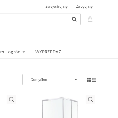
Zarejestruj się
Zaloguj się
m i ogród
WYPRZEDAŻ