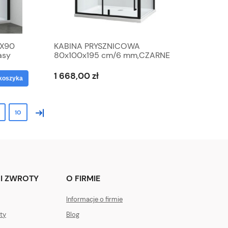
0X90
KABINA PRYSZNICOWA
asy
80x100x195 cm/6 mm,CZARNE
PROFILE MAT
1 668,00 zł
koszyka
»
10
I ZWROTY
O FIRMIE
Informacje o firmie
ty
Blog