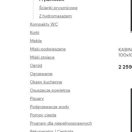
Ścianki prysznicowe
Z hydromasażem
Kompakty WC
Korki
Meble
Miski podwieszane
KABI
100x1
Miski stojące
PROFI
Ogród
2 259
Ogrzewanie
Okapy kuchenne
Osuszacze powietrza
Pisuary
Podgrzewacze wody
Pompy ciepła
Program dla niepełnosprawnych
Rekuperator / Centrala