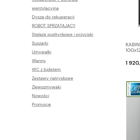
wentylacyjna
Dysza do rekuperacji
ROBOT SPRZĄTAJĄCY
Stelaże podtynkowe i przyciski
Suszarki
KABI
100x1
Umywalki
PROFI
Wanny
1 920
WC z bidetem
Zestawy natryskowe
Zlewozmywaki
Nowości
Promocje