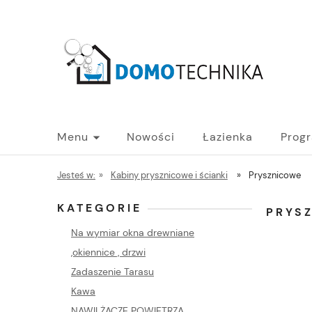
Menu
Nowości
Łazienka
Prog
PROGRAM B2B - HURT
Blog
Jesteś w:
»
Kabiny prysznicowe i ścianki
»
Prysznicowe
KATEGORIE
PRYS
Na wymiar okna drewniane
,okiennice , drzwi
Zadaszenie Tarasu
Kawa
NAWILŻACZE POWIETRZA