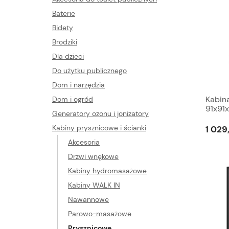
Baterie
Bidety
Brodziki
Dla dzieci
Do użytku publicznego
Dom i narzędzia
Kabin
Dom i ogród
91x91
Generatory ozonu i jonizatory
,OLGA
Kabiny prysznicowe i ścianki
1 029
Akcesoria
Drzwi wnękowe
Kabiny hydromasażowe
Kabiny WALK IN
Nawannowe
Parowo-masażowe
Prysznicowe