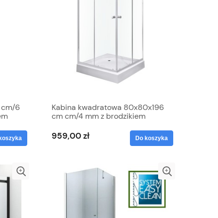
 cm/6
Kabina kwadratowa 80x80x196
em
cm cm/4 mm z brodzikiem
,OLGA
959,00 zł
koszyka
Do koszyka