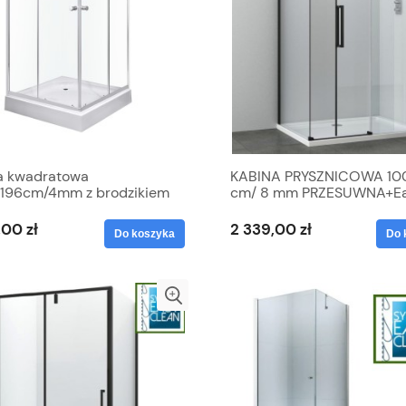
a kwadratowa
KABINA PRYSZNICOWA 10
x196cm/4mm z brodzikiem
cm/ 8 mm PRZESUWNA+E
Clean , CZARNE PROFILE
,00 zł
2 339,00 zł
Do koszyka
Do 