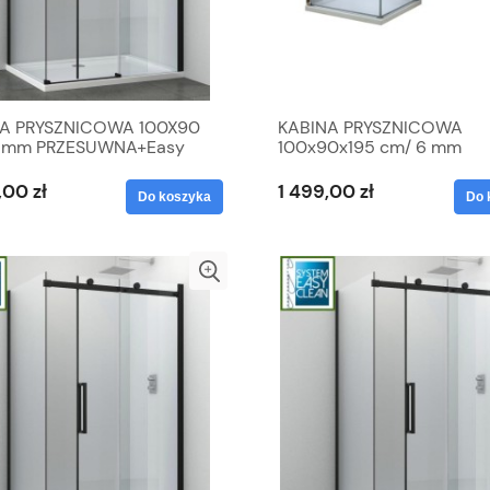
A PRYSZNICOWA 100X90
KABINA PRYSZNICOWA
8 mm PRZESUWNA+Easy
100x90x195 cm/ 6 mm
 , CZARNE PROFILE
otwierana, PRZEZROCZYS
,00 zł
1 499,00 zł
Do koszyka
Do 