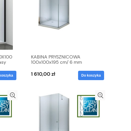
0X100
KABINA PRYSZNICOWA
asy
100x100x195 cm/ 6 mm
otwierana, PRZEZROCZYSTA
1 610,00 zł
koszyka
Do koszyka