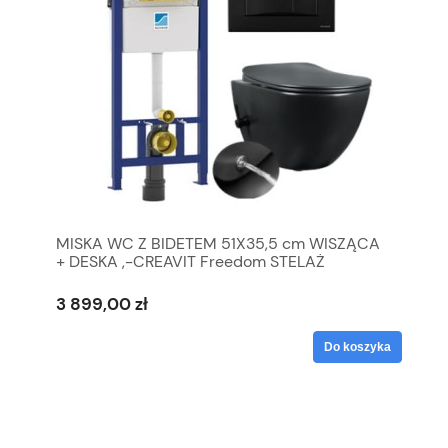
MISKA WC Z BIDETEM 51X35,5 cm WISZĄCA
+ DESKA ,-CREAVIT Freedom STELAŻ
PODTYNKOWY WC 1160 X 500 MM SCHWAB
DUPLO+PRZYCISK CZARNY MAT
3 899,00 zł
Do koszyka