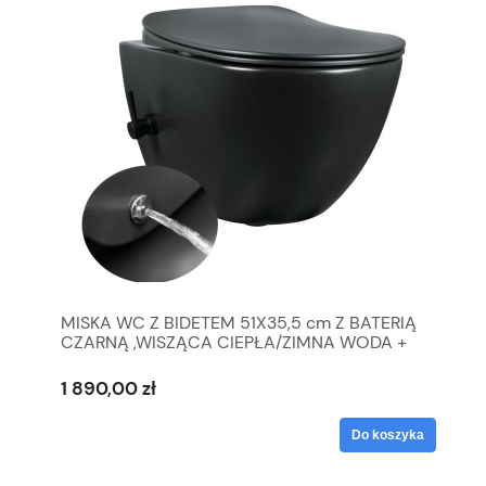
MISKA WC Z BIDETEM 51X35,5 cm Z BATERIĄ
CZARNĄ ,WISZĄCA CIEPŁA/ZIMNA WODA +
DESKA , CREAVIT Freedom CZARNY MAT
1 890,00 zł
Do koszyka