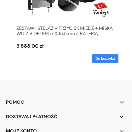
ZESTAW : STELAŻ + PRZYCISK MIEDŹ + MISKA
WC Z BIDETEM 51X35,5 cm Z BATERIĄ
CZARNĄ ,WISZĄCA CIEPŁA/ZIMNA WODA +
DESKA , CREAVIT Freedom CZARNY MAT
3 888,00 zł
Do koszyka
POMOC
DOSTAWA I PŁATNOŚĆ
MOJE KONTO