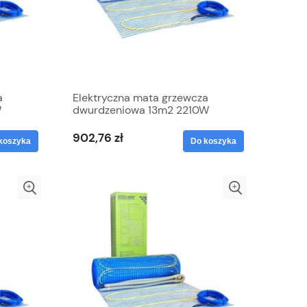
a
Elektryczna mata grzewcza
W
dwurdzeniowa 13m2 2210W
Grand Meyer
902,76 zł
koszyka
Do koszyka