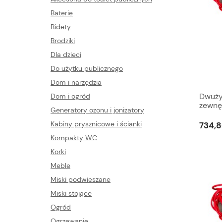
Baterie
Bidety
Brodziki
Dla dzieci
Do użytku publicznego
Dom i narzędzia
Dwuży
Dom i ogród
zewnę
Generatory ozonu i jonizatory
elekt
Kabiny prysznicowe i ścianki
734,8
Kompakty WC
Korki
Meble
Miski podwieszane
Miski stojące
Ogród
Ogrzewanie