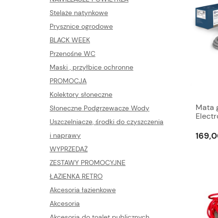
Stelaże natynkowe
Prysznice ogrodowe
BLACK WEEK
Przenośne WC
Maski , przyłbice ochronne
PROMOCJA
Kolektory słoneczne
Mata 
Słoneczne Podgrzewacze Wody
Elect
Uszczelniacze, środki do czyszczenia
169,0
i naprawy
WYPRZEDAŻ
ZESTAWY PROMOCYJNE
ŁAZIENKA RETRO
Akcesoria łazienkowe
Akcesoria
Akcesoria do toalet publicznych