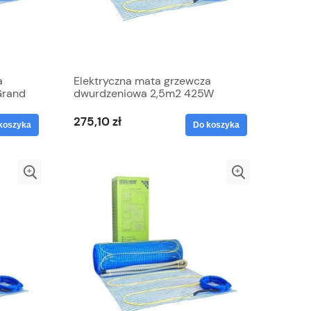
a
Elektryczna mata grzewcza
Grand
dwurdzeniowa 2,5m2 425W
Grand Meyer
275,10 zł
koszyka
Do koszyka