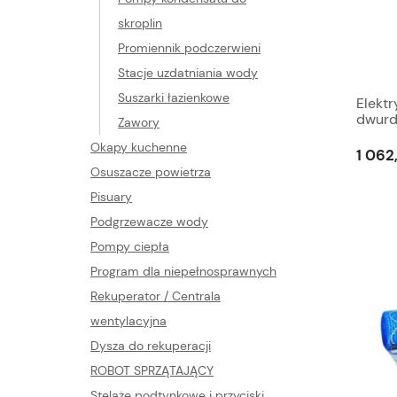
skroplin
Promiennik podczerwieni
Stacje uzdatniania wody
Suszarki łazienkowe
Elekt
dwurd
Zawory
Grand
Okapy kuchenne
1 062
Osuszacze powietrza
Pisuary
Podgrzewacze wody
Pompy ciepła
Program dla niepełnosprawnych
Rekuperator / Centrala
wentylacyjna
Dysza do rekuperacji
ROBOT SPRZĄTAJĄCY
Stelaże podtynkowe i przyciski