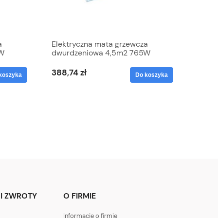
a
Elektryczna mata grzewcza
5W
dwurdzeniowa 4,5m2 765W
Grand Meyer
388,74 zł
koszyka
Do koszyka
I ZWROTY
O FIRMIE
Informacje o firmie