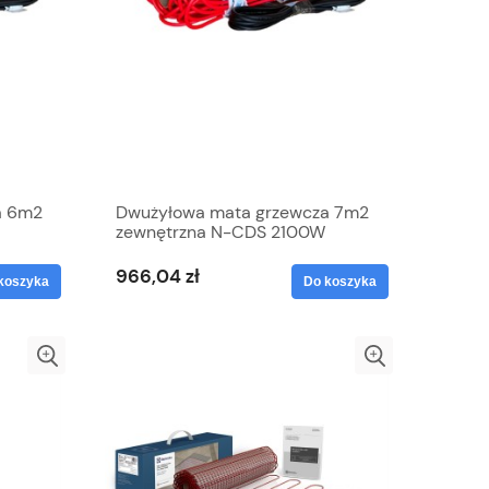
a 6m2
Dwużyłowa mata grzewcza 7m2
zewnętrzna N-CDS 2100W
elektryczna Grand Meyer
966,04 zł
koszyka
Do koszyka