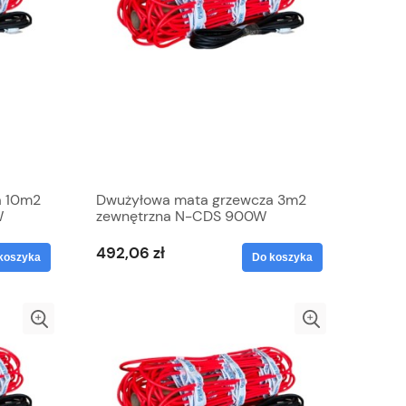
a 10m2
Dwużyłowa mata grzewcza 3m2
W
zewnętrzna N-CDS 900W
elektryczna Grand Meyer
492,06 zł
koszyka
Do koszyka