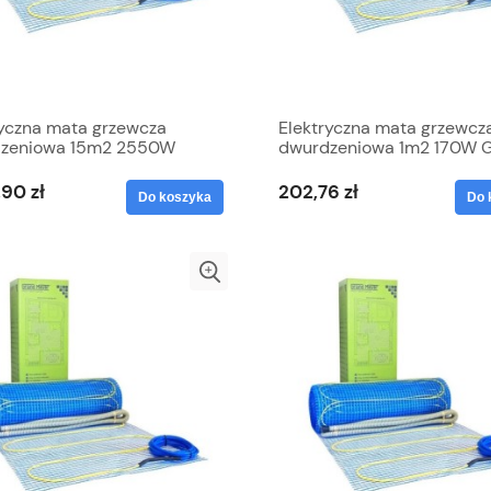
ryczna mata grzewcza
Elektryczna mata grzewcz
zeniowa 15m2 2550W
dwurdzeniowa 1m2 170W 
 Meyer
Meyer
,90 zł
202,76 zł
Do koszyka
Do 