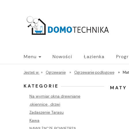
Menu
Nowości
Łazienka
Prog
PROGRAM B2B - HURT
Blog
Jesteś w:
»
Ogrzewanie
»
Ogrzewanie podłogowe
»
Mat
KATEGORIE
MATY
Na wymiar okna drewniane
,okiennice , drzwi
Zadaszenie Tarasu
Kawa
NAWILŻACZE POWIETRZA