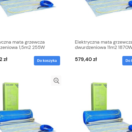
ryczna mata grzewcza
Elektryczna mata grzewcz
zeniowa 1,5m2 255W
dwurdzeniowa 11m2 1870
 Meyer
Grand Meyer
2 zł
579,40 zł
Do koszyka
Do 