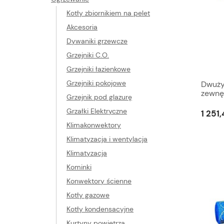
Kotły zbiornikiem na pelet
Akcesoria
Dywaniki grzewcze
Grzejniki C.O.
Grzejniki łazienkowe
Grzejniki pokojowe
Dwuży
zewnę
Grzejnik pod glazurę
elekt
Grzałki Elektryczne
1 251,
Klimakonwektory
Klimatyzacja i wentylacja
Klimatyzacja
Kominki
Konwektory ścienne
Kotły gazowe
Kotły kondensacyjne
Kurtyny powietrza