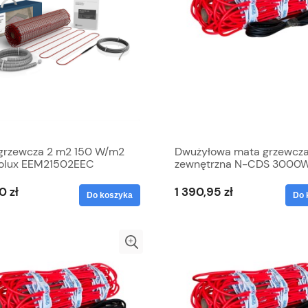
grzewcza 2 m2 150 W/m2
Dwużyłowa mata grzewcz
rolux EEM21502EEC
zewnętrzna N-CDS 3000
elektryczna Grand Meyer
0 zł
1 390,95 zł
Do koszyka
Do 