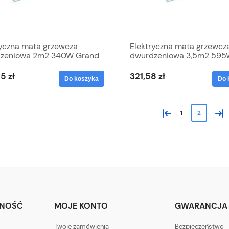
ryczna mata grzewcza
Elektryczna mata grzewcz
zeniowa 2m2 340W Grand
dwurdzeniowa 3,5m2 59
Grand Meyer
5 zł
321,58 zł
Do koszyka
Do 
«
»
1
2
TNOŚĆ
MOJE KONTO
GWARANCJA 
Twoje zamówienia
Bezpieczeństwo