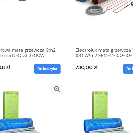
łowa mata grzewcza 9m2
Electrolux mata grzewcza
trzna N-CDS 2700W
150 W/m2 EEM-2-150-10
ryczna Grand Meyer
46 zł
730,00 zł
Do koszyka
Do 