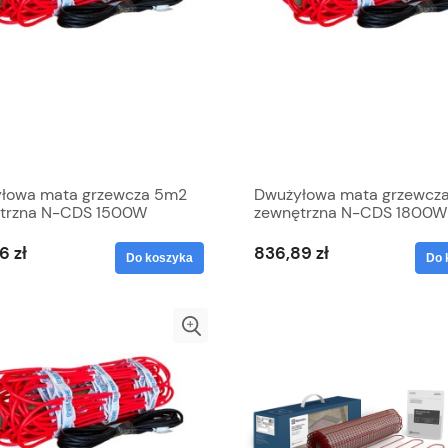
łowa mata grzewcza 5m2
Dwużyłowa mata grzewcz
trzna N-CDS 1500W
zewnętrzna N-CDS 1800W
ryczna Grand Meyer
elektryczna Grand Meyer
6 zł
836,89 zł
Do koszyka
Do 