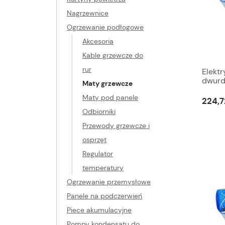
Nagrzewnice
Ogrzewanie podłogowe
Akcesoria
Kable grzewcze do
rur
Elekt
dwurd
Maty grzewcze
Grand
Maty pod panele
224,7
Odbiorniki
Przewody grzewcze i
osprzęt
Regulator
temperatury
Ogrzewanie przemysłowe
Panele na podczerwień
Piece akumulacyjne
Pompy kondensatu do