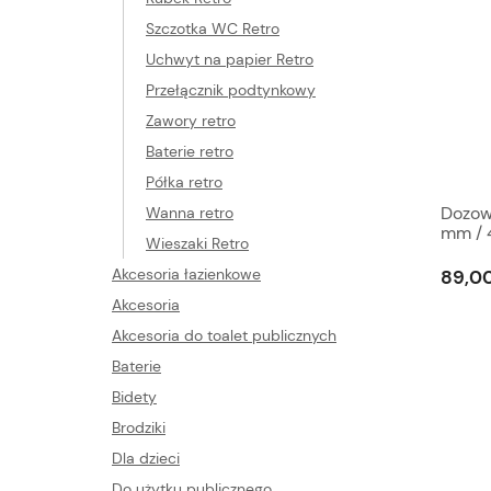
Szczotka WC Retro
Uchwyt na papier Retro
Przełącznik podtynkowy
Zawory retro
Baterie retro
Półka retro
Dozow
Wanna retro
mm / 
Wieszaki Retro
ceram
Akcesoria łazienkowe
89,00
Akcesoria
Akcesoria do toalet publicznych
Baterie
Bidety
Brodziki
Dla dzieci
Do użytku publicznego