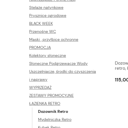
Stelaże natynkowe
Prysznice ogrodowe
BLACK WEEK
Przenośne WC
Maski , przyłbice ochronne
PROMOCJA
Kolektory słoneczne
Dozow
Słoneczne Podgrzewacze Wody
retro,
Uszczelniacze, środki do czyszczenia
115,00
i naprawy
WYPRZEDAŻ
ZESTAWY PROMOCYJNE
ŁAZIENKA RETRO
Dozownik Retro
Mydelniczka Retro
Kubek Retro