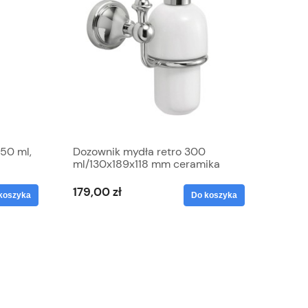
50 ml,
Dozownik mydła retro 300
ml/130x189x118 mm ceramika
biała/ chrom NEVIS
179,00 zł
koszyka
Do koszyka