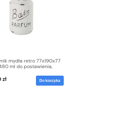
nik mydła retro 77x190x77
480 ml do postawienia,
ika CATHERINE
 zł
Do koszyka