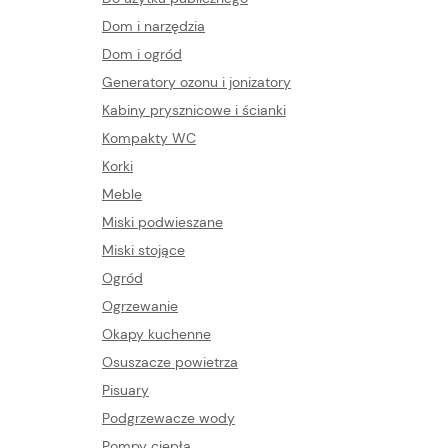
Dom i narzędzia
Dom i ogród
Generatory ozonu i jonizatory
Kabiny prysznicowe i ścianki
Kompakty WC
Korki
Meble
Miski podwieszane
Miski stojące
Ogród
Ogrzewanie
Okapy kuchenne
Osuszacze powietrza
Pisuary
Podgrzewacze wody
Pompy ciepła