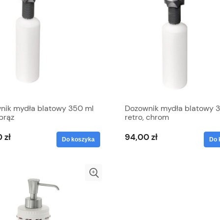
nik mydła blatowy 350 ml
Dozownik mydła blatowy 3
 brąz
retro, chrom
 zł
94,00 zł
Do koszyka
Do 