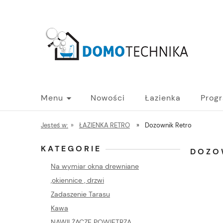
Menu
Nowości
Łazienka
Prog
PROGRAM B2B - HURT
Blog
Jesteś w:
»
ŁAZIENKA RETRO
»
Dozownik Retro
KATEGORIE
DOZO
Na wymiar okna drewniane
,okiennice , drzwi
Zadaszenie Tarasu
Kawa
NAWILŻACZE POWIETRZA