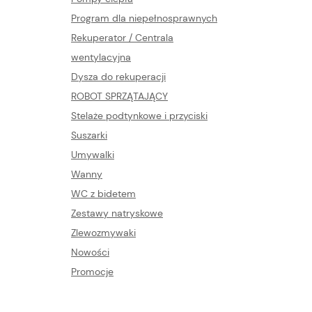
Program dla niepełnosprawnych
Rekuperator / Centrala
wentylacyjna
Dysza do rekuperacji
ROBOT SPRZĄTAJĄCY
Stelaże podtynkowe i przyciski
Suszarki
Umywalki
Wanny
WC z bidetem
Zestawy natryskowe
Zlewozmywaki
Nowości
Promocje