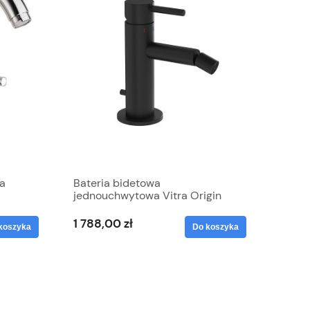
ca
Bateria bidetowa
jednouchwytowa Vitra Origin
czarny mat
1 788,00 zł
koszyka
Do koszyka