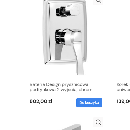
Bateria Design prysznicowa
Korek 
podtynkowa 2 wyjścia, chrom
uniwe
DREAMART
biały
802,00 zł
139,0
Do koszyka