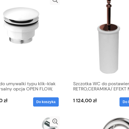
do umywalki typu klik-klak
Szczotka WC do postawie
rsalny opcja OPEN FLOW,
RETRO,CERAMIKA/ EFEKT 
 mat / WYSYŁKA 24H
0 zł
1 124,00 zł
Do koszyka
Do 