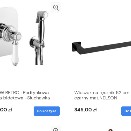
W RETRO : Podtynkowa
Wieszak na ręcznik 62 cm
ia bidetowa +Słuchawka
czarny mat,NELSON
owa z wężem 120cm oraz
tem z wyjściem wody ,
,00 zł
345,00 zł
Do koszyka
Do 
OM