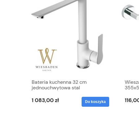
Bateria kuchenna 32 cm
Wiesza
jednouchwytowa stal
355x
szczotkowana matowa CASMA
wierce
biała
ROUN
1 083,00 zł
116,00
Do koszyka