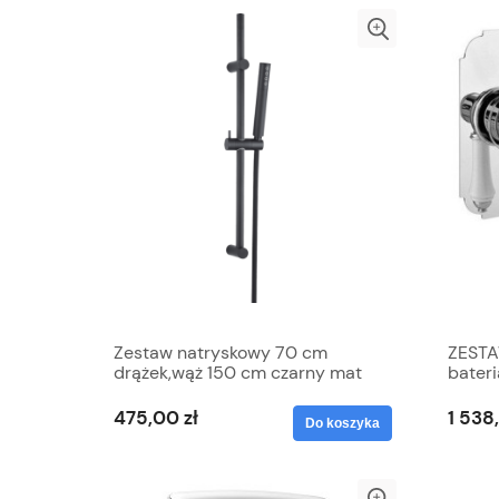
Zestaw natryskowy 70 cm
ZESTA
drążek,wąż 150 cm czarny mat
bater
,PRETTO 8 LAT GWARANCJI
bidet
uchwy
475,00 zł
1 538
Do koszyka
CHR