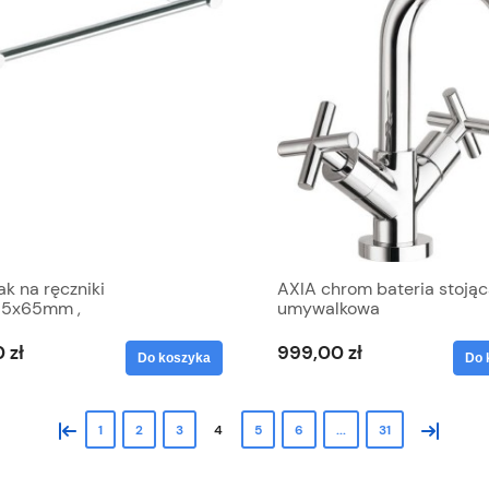
k na ręczniki
AXIA chrom bateria stoją
55x65mm ,
umywalkowa
nie/klejenie chrom X-
D E
 zł
999,00 zł
Do koszyka
Do 
«
»
1
2
3
4
5
6
...
31