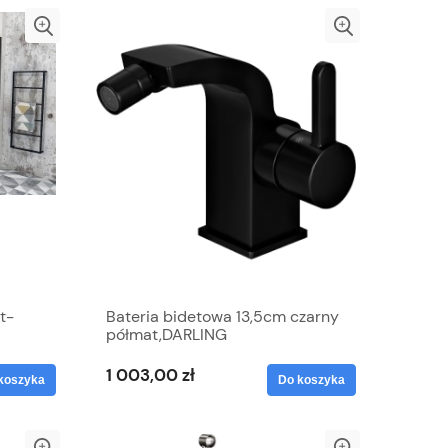
t-
Bateria bidetowa 13,5cm czarny
półmat,DARLING
zarny
1 003,00 zł
koszyka
Do koszyka