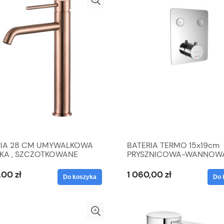
RIA 28 CM UMYWALKOWA
BATERIA TERMO 15x19cm
KA , SZCZOTKOWANE
PRYSZNICOWA-WANNOW
WE ZŁOTO
PODTYNKOWA 2 WYJŚCIA
,00 zł
1 060,00 zł
Do koszyka
Do 