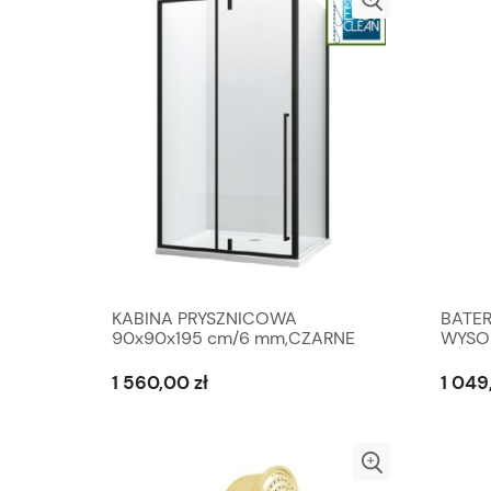
KABINA PRYSZNICOWA
BATE
90x90x195 cm/6 mm,CZARNE
WYSO
PROFILE MAT
RÓŻO
1 560,00 zł
1 049