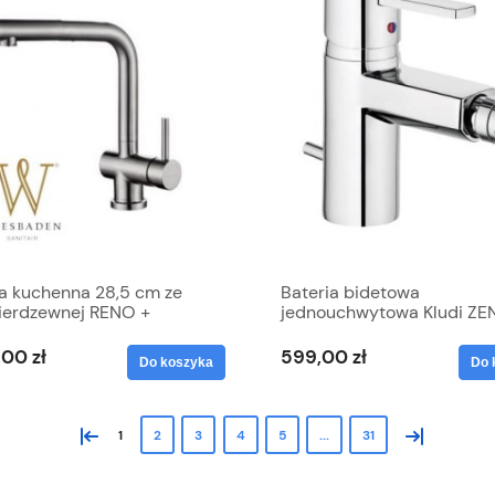
ia kuchenna 28,5 cm ze
Bateria bidetowa
nierdzewnej RENO +
jednouchwytowa Kludi ZE
gana rączka natrysku
,00 zł
599,00 zł
Do koszyka
Do 
«
»
1
2
3
4
5
...
31