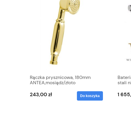
Rączka prysznicowa, 180mm
Bater
ANTEA,mosiądz/złoto
stali 
wycią
243,00 zł
1 655
Do koszyka