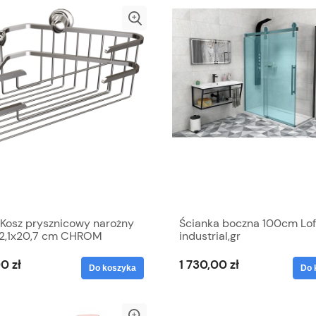
/Kosz prysznicowy narożny
Ścianka boczna 100cm Lof
12,1x20,7 cm CHROM
industrial,gr
szkła:8mm+nanopowłoka,c
mat VOLCANO BLACK
0 zł
1 730,00 zł
Do koszyka
Do 